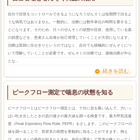
自分で症状をコントロールできるようになろうぜんそくは短期間で治るよ
うな病気ではありません。一般的に、治療には数年単位の時間を要するこ
とになります。そのため、日々のぜんそくの状態や症状、使用している薬
の頻度などを、患者さん自身が自己管理していくことが大切になります。
治療は医師に任せきりというのではなく、自分でも積極的にぜんそくにつ
いて理解していくことが必要です。ぜんそくの治療では、薬物治療が中心
とな...
続きを読む
ピークフロー測定で喘息の状態を知る
ピークフローとはピークフロー測定とは、十分に息を吸い込んで、力いっ
ぱい吐き出したときの息の速さの最大値を調べる検査です。最大呼気流速
度（Peak Expiratory Flow Rate, PEFR）をさします。このピークフローの
値を調べることで、気管支の状態を客観的に知ることができます。例え
ば、ぜんそくの発作が起きたときや、炎症が悪化して気道が狭くなってく