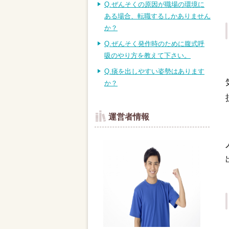
Q.ぜんそくの原因が職場の環境に
ある場合、転職するしかありません
か？
Q.ぜんそく発作時のために腹式呼
吸のやり方を教えて下さい。
Q.痰を出しやすい姿勢はあります
か？
運営者情報