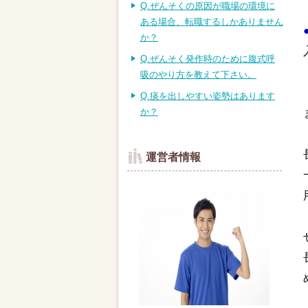
Q.ぜんそくの原因が職場の環境に
ある場合、転職するしかありません
か？
Q.ぜんそく発作時のために腹式呼
吸のやり方を教えて下さい。
Q.痰を出しやすい姿勢はあります
か？
運営者情報