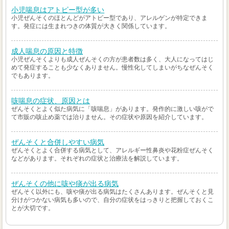
小児喘息はアトピー型が多い
小児ぜんそくのほとんどがアトピー型であり、アレルゲンが特定できま
す。発症には生まれつきの体質が大きく関係しています。
成人喘息の原因と特徴
小児ぜんそくよりも成人ぜんそくの方が患者数は多く、大人になってはじ
めて発症することも少なくありません。慢性化してしまいがちなぜんそく
でもあります。
咳喘息の症状、原因とは
ぜんそくとよく似た病気に「咳喘息」があります。発作的に激しい咳がで
て市販の咳止め薬では治りません。その症状や原因を紹介しています。
ぜんそくと合併しやすい病気
ぜんそくとよく合併する病気として、アレルギー性鼻炎や花粉症ぜんそく
などがあります。それぞれの症状と治療法を解説しています。
ぜんそくの他に咳や痰が出る病気
ぜんそく以外にも、咳や痰が出る病気はたくさんあります。ぜんそくと見
分けがつかない病気も多いので、自分の症状をはっきりと把握しておくこ
とが大切です。