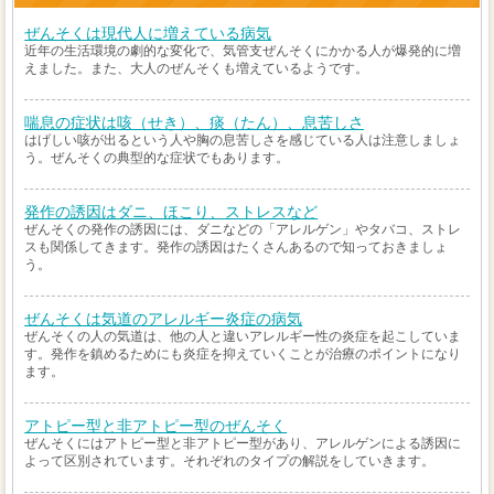
ぜんそくは現代人に増えている病気
近年の生活環境の劇的な変化で、気管支ぜんそくにかかる人が爆発的に増
えました。また、大人のぜんそくも増えているようです。
喘息の症状は咳（せき）、痰（たん）、息苦しさ
はげしい咳が出るという人や胸の息苦しさを感じている人は注意しましょ
う。ぜんそくの典型的な症状でもあります。
発作の誘因はダニ、ほこり、ストレスなど
ぜんそくの発作の誘因には、ダニなどの「アレルゲン」やタバコ、ストレ
スも関係してきます。発作の誘因はたくさんあるので知っておきましょ
う。
ぜんそくは気道のアレルギー炎症の病気
ぜんそくの人の気道は、他の人と違いアレルギー性の炎症を起こしていま
す。発作を鎮めるためにも炎症を抑えていくことが治療のポイントになり
ます。
アトピー型と非アトピー型のぜんそく
ぜんそくにはアトピー型と非アトピー型があり、アレルゲンによる誘因に
よって区別されています。それぞれのタイプの解説をしていきます。